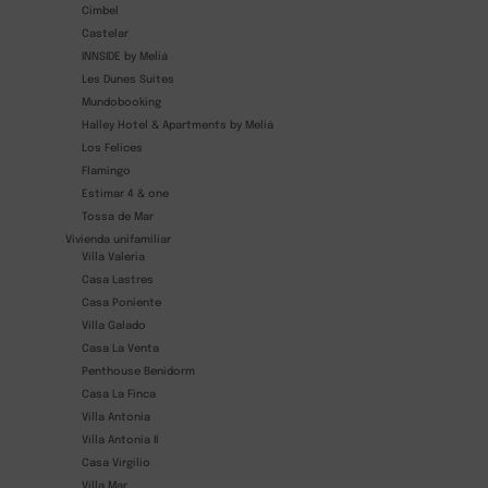
Cimbel
Castelar
INNSIDE by Meliá
Les Dunes Suites
Mundobooking
Halley Hotel & Apartments by Meliá
Los Felices
Flamingo
Estimar 4 & one
Tossa de Mar
Vivienda unifamiliar
Villa Valeria
Casa Lastres
Casa Poniente
Villa Galado
Casa La Venta
Penthouse Benidorm
Casa La Finca
Villa Antonia
Villa Antonia II
Casa Virgilio
Villa Mar