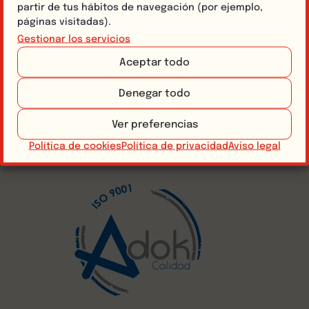
Política del SIG
partir de tus hábitos de navegación (por ejemplo,
Bolsa de empleo
páginas visitadas).
Dosieres
Gestionar los servicios
Gracias
Aceptar todo
Canal de Denuncias
Denegar todo
Ver preferencias
Política de cookies
Política de privacidad
Aviso legal