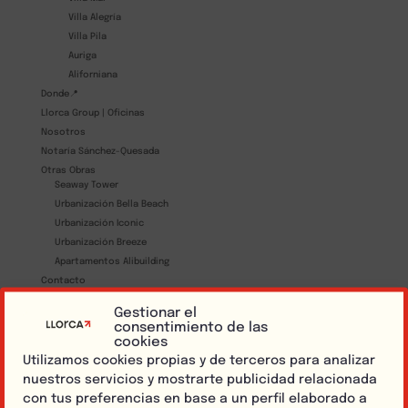
Villa Alegría
Villa Pila
Auriga
Aliforniana
Donde📍
Llorca Group | Oficinas
Nosotros
Notaría Sánchez-Quesada
Otras Obras
Seaway Tower
Urbanización Bella Beach
Urbanización Iconic
Urbanización Breeze
Apartamentos Alibuilding
Contacto
Partners
Gestionar el
Código de Conducta
consentimiento de las
Team On Time
cookies
Política de cookies
Utilizamos cookies propias y de terceros para analizar
Política de privacidad
nuestros servicios y mostrarte publicidad relacionada
Aviso legal
con tus preferencias en base a un perfil elaborado a