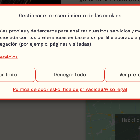
habitaciones elegant
vestíbulo, un restau
Gestionar el consentimiento de las cookies
platos locales e inte
kies propias y de terceros para analizar nuestros servicios y m
acionada con tus preferencias en base a un perfil elaborado a p
Las reservas para estancias
egación (por ejemplo, páginas visitadas).
SEAWARD SUITES
ervicios
ar todo
Denegar todo
Ver pref
Política de cookies
Política de privacidad
Aviso legal
Haz cli