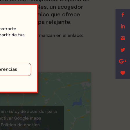
es y confortables, un acogedor
rante gastronómico que ofrece
rnacionales y Spa relajante.
ostrarte
artir de tus
 en el hotel se formalizan en el enlace:
erencias
c en «Estoy de acuerdo» para
activar Google maps
Política de cookies