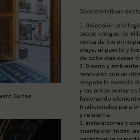
Características dest
Ubicación privilegi
casco antiguo de Vill
cerca de los principa
playa, el puerto y lo
de coloridas casas tr
Diseño y ambiente:
renovado con un dis
respeta la esencia d
y las áreas comunes 
ward Suites
fusionando element
tradicionales para b
y relajante.
Instalaciones y co
cuenta con todas la
garantizar la comodi