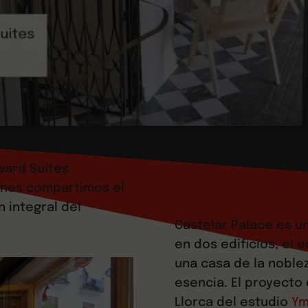
ward Suites
genes compartimos el
n integral del
Castelar Palace es u
en dos edificios, el 
una casa de la noble
esencia. El proyecto
Llorca del estudio
Ym