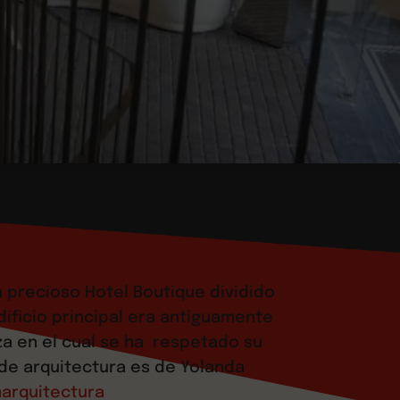
n precioso Hotel Boutique dividido
edificio principal era antiguamente
za en el cual se ha respetado su
 de arquitectura es de Yolanda
arquitectura