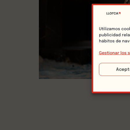
Utilizamos coo
publicidad rel
hábitos de nav
Gestionar los s
Acept