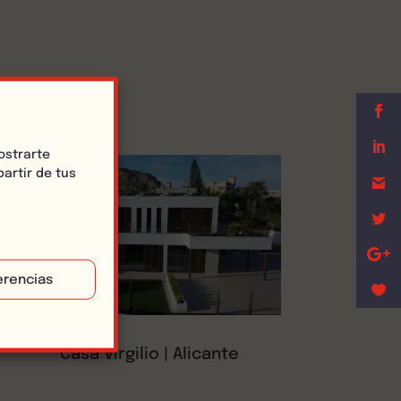
ostrarte
artir de tus
erencias
Casa Virgilio | Alicante