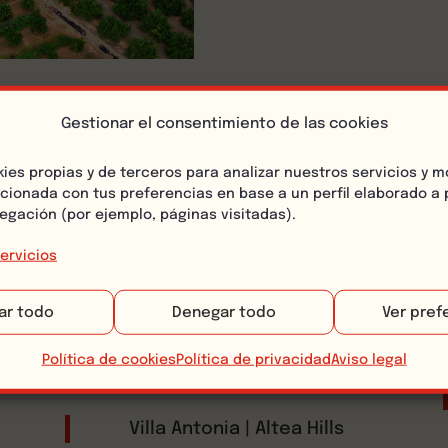
cante
Gestionar el consentimiento de las cookies
kies propias y de terceros para analizar nuestros servicios y m
acionada con tus preferencias en base a un perfil elaborado a p
egación (por ejemplo, páginas visitadas).
ervicios
ar todo
Denegar todo
Ver pref
Política de cookies
Política de privacidad
Aviso legal
Villa Antonia | Altea Hills