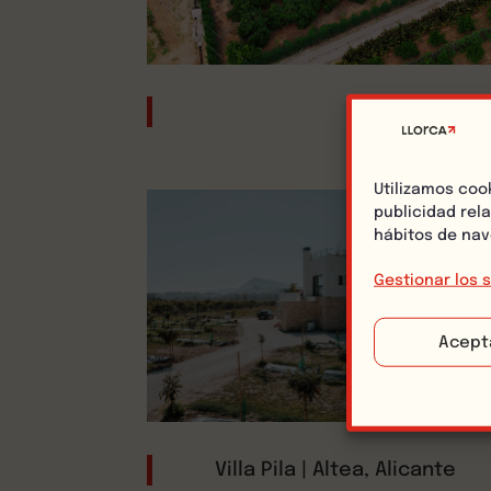
Villa Mar | Ali
Utilizamos coo
publicidad rel
hábitos de nav
Gestionar los s
Acept
Villa Pila | Altea, Alicante