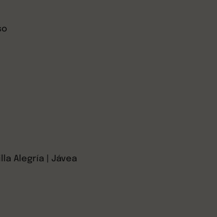
so
illa Alegría | Jávea