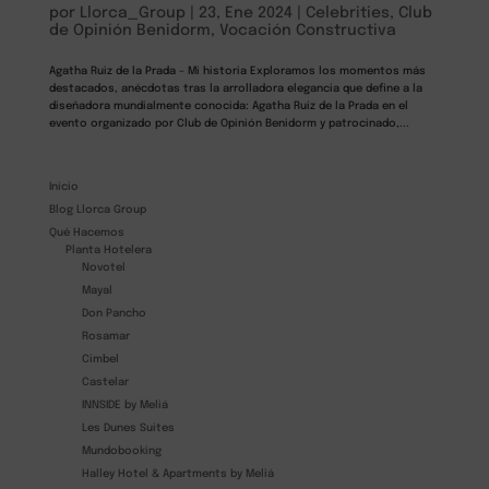
por
Llorca_Group
|
23, Ene 2024
|
Celebrities
,
Club
de Opinión Benidorm
,
Vocación Constructiva
Agatha Ruiz de la Prada – Mi historia Exploramos los momentos más
destacados, anécdotas tras la arrolladora elegancia que define a la
diseñadora mundialmente conocida: Agatha Ruiz de la Prada en el
evento organizado por Club de Opinión Benidorm y patrocinado,...
Inicio
Blog Llorca Group
Qué Hacemos
Planta Hotelera
Novotel
Mayal
Don Pancho
Rosamar
Cimbel
Castelar
INNSIDE by Meliá
Les Dunes Suites
Mundobooking
Halley Hotel & Apartments by Meliá