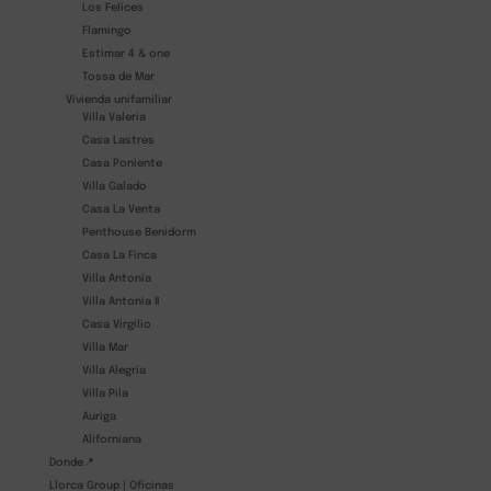
Los Felices
Flamingo
Estimar 4 & one
Tossa de Mar
Vivienda unifamiliar
Villa Valeria
Casa Lastres
Casa Poniente
Villa Galado
Casa La Venta
Penthouse Benidorm
Casa La Finca
Villa Antonia
Villa Antonia II
Casa Virgilio
Villa Mar
Villa Alegría
Villa Pila
Auriga
Aliforniana
Donde📍
Llorca Group | Oficinas