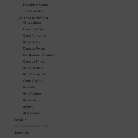
Estimar 4 & one
Tossa de Mar
Vivienda unifamiliar
Villa Valeria
Casa Lastres
Casa Poniente
Villa Galado
Casa La Venta
Penthouse Benidorm
Casa La Finca
Villa Antonia
Villa Antonia II
Casa Virgilio
Villa Mar
Villa Alegría
Villa Pila
Auriga
Aliforniana
Donde📍
Llorca Group | Oficinas
Nosotros