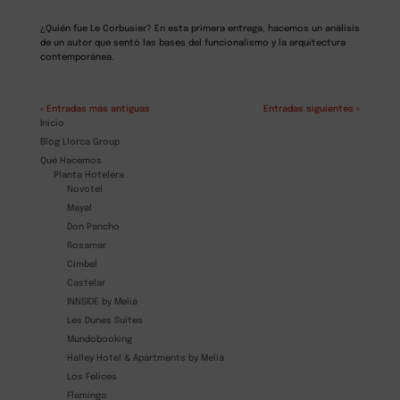
¿Quién fue Le Corbusier? En esta primera entrega, hacemos un análisis
de un autor que sentó las bases del funcionalismo y la arquitectura
contemporánea.
« Entradas más antiguas
Entradas siguientes »
Inicio
Blog Llorca Group
Qué Hacemos
Planta Hotelera
Novotel
Mayal
Don Pancho
Rosamar
Cimbel
Castelar
INNSIDE by Meliá
Les Dunes Suites
Mundobooking
Halley Hotel & Apartments by Meliá
Los Felices
Flamingo