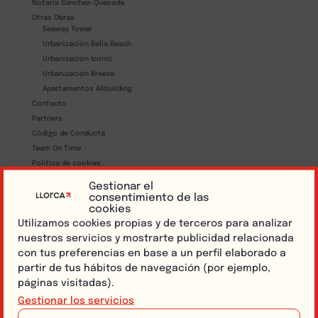
Notaría Sánchez-Quesada
Otras Obras
Seaway Tower
Urbanización Bella Beach
Urbanización Iconic
Urbanización Breeze
Apartamentos Alibuilding
Contacto
Partners
Código de Conducta
Team On Time
Política de cookies
Política de privacidad
Gestionar el
Aviso legal
consentimiento de las
cookies
Política del SIG
Utilizamos cookies propias y de terceros para analizar
Bolsa de empleo
nuestros servicios y mostrarte publicidad relacionada
Dosieres
con tus preferencias en base a un perfil elaborado a
Gracias
partir de tus hábitos de navegación (por ejemplo,
Canal de Denuncias
páginas visitadas).
Gestionar los servicios