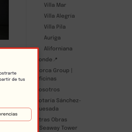
Villa Mar
Villa Alegría
Villa Pila
Auriga
Aliforniana
Donde📍
Llorca Group |
ostrarte
Oficinas
artir de tus
ave
Nosotros
 se
Notaría Sánchez-
a
Quesada
erencias
Otras Obras
Seaway Tower