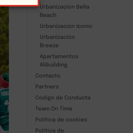
Urbanización Bella
Beach
Urbanización Iconic
Urbanización
Breeze
Apartamentos
Alibuilding
Contacto
Partners
Código de Conducta
Team On Time
Política de cookies
Política de