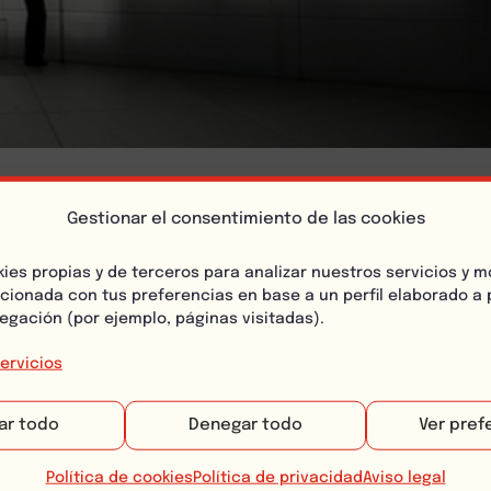
ucción: desde hormigón transparente hasta paneles
Gestionar el consentimiento de las cookies
ión
,
Constructora
,
Tecnología
,
Vocación Constructiva
kies propias y de terceros para analizar nuestros servicios y m
acionada con tus preferencias en base a un perfil elaborado a p
ución mundial desde 1969 ¿Conocías las fechas cl
egación (por ejemplo, páginas visitadas).
 Nacimiento de ARPANET El 29 de octubre de 1969,
ervicios
 dos computadoras en la Universidad de Californi
ar todo
Denegar todo
Ver pref
Política de cookies
Política de privacidad
Aviso legal