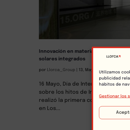
Innovación en materiales de constr
solares integrados
por
Llorca_Group
|
13, May 2024
|
Construcc
Utilizamos coo
publicidad rel
16 Mayo, Día de Internet La revol
hábitos de nav
sobre los hitos de Internet? 1969:
Gestionar los s
realizó la primera conexión entre
en Los...
Acept