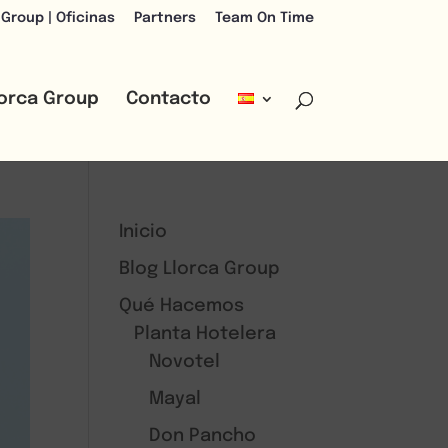
 Group | Oficinas
Partners
Team On Time
lorca Group
Contacto
Inicio
Blog Llorca Group
Qué Hacemos
Planta Hotelera
Novotel
Mayal
Don Pancho