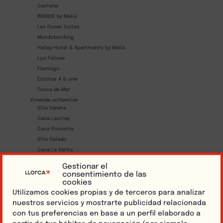
Castelar
INNSIDE by Meliá
Les Dunes Suites
Mundobooking
Halley Hotel & Apartments by Meliá
Los Felices
Flamingo
Estimar 4 & one
Tossa de Mar
Vivienda unifamiliar
Villa Valeria
Casa Lastres
Casa Poniente
Villa Galado
Casa La Venta
Penthouse Benidorm
Gestionar el
Casa La Finca
consentimiento de las
cookies
Villa Antonia
Utilizamos cookies propias y de terceros para analizar
Villa Antonia II
nuestros servicios y mostrarte publicidad relacionada
Casa Virgilio
con tus preferencias en base a un perfil elaborado a
Villa Mar