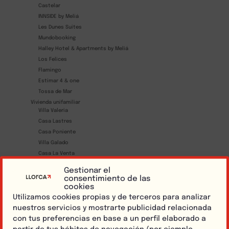
Castelar
INNSIDE by Meliá
Les Dunes Suites
Mundobooking
Halley Hotel & Apartments by Meliá
Los Felices
Flamingo
Estimar 4 & one
Tossa de Mar
Vivienda unifamiliar
Villa Valeria
Casa Lastres
Casa Poniente
Villa Galado
Casa La Venta
Penthouse Benidorm
Gestionar el
Casa La Finca
consentimiento de las
cookies
Villa Antonia
Utilizamos cookies propias y de terceros para analizar
Villa Antonia II
nuestros servicios y mostrarte publicidad relacionada
Casa Virgilio
con tus preferencias en base a un perfil elaborado a
Villa Mar
Villa Alegría